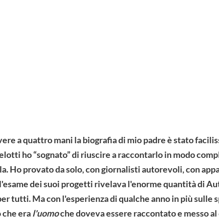
ere a quattro mani la biografia di mio padre è stato facili
otti ho “sognato” di riuscire a raccontarlo in modo comple
. Ho provato da solo, con giornalisti autorevoli, con appa
l'esame dei suoi progetti rivelava l'enorme quantità di Au
r tutti. Ma con l'esperienza di qualche anno in più sulle 
o che era
l'uomo
che doveva essere raccontato e messo al c