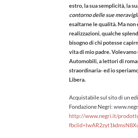
estro, la sua semplicità, la 
contorno delle sue meravigl
esaltarne le qualità. Ma non 
realizzazioni, qualche sple
bisogno di chi potesse capirm
vita di mio padre. Volevamo 
Automobili, a lettori di roma
straordinaria- ed io speriamo
Libera.
Acquistabile sul sito di un e
Fondazione Negri:
www.negr
http://www.negri.it/prodotto
fbclid=IwAR2zyt1kdmsN