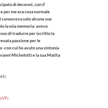
icipato di decenni,
con il
e e per me era cosa normale
hi conosceva solo alcune sue
olo la mia memoria: avevo
so di tradurre per iscritto la
renata passione per le
o -con cui ho avuto una sintonia
ovanni Michelotti e la sua Matita
tti:
oVFc