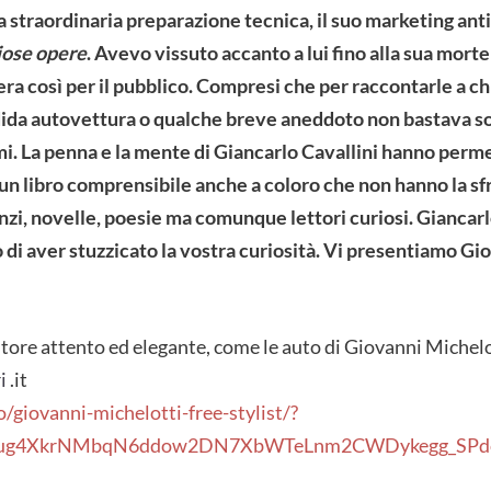
sua straordinaria preparazione tecnica, il suo marketing ant
iose opere
. Avevo vissuto accanto a lui fino alla sua mort
era così per il pubblico. Compresi che per raccontarle a c
ndida autovettura o qualche breve aneddoto non bastava s
i. La penna e la mente di Giancarlo Cavallini hanno permes
un libro comprensibile anche a coloro che non hanno la sf
nzi, novelle, poesie ma comunque lettori curiosi. Giancarl
 di aver stuzzicato la vostra curiosità. Vi presentiamo Gi
ditore attento ed elegante, come le auto di Giovanni Michelo
i
.it
/giovanni-michelotti-free-stylist/?
8Xug4XkrNMbqN6ddow2DN7XbWTeLnm2CWDykegg_SPd