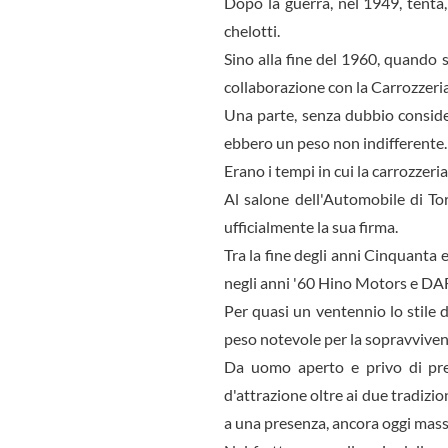
Dopo la guerra, nel 1949, ten­ta
chelotti.
Sino alla fine del 1960, quando si
collaborazione con la Carrozzeria 
Una parte, senza dubbio consi­dere
ebbero un peso non indifferente.
Erano i tempi in cui la carroz­zer
Al salone del­l'Automobile di T
ufficialmente la sua firma.
Tra la fine degli anni Cinquan­ta
negli anni '60 Hino Motors e DAF
Per quasi un ventennio lo stile 
peso notevole per la sopravviven
Da uomo aperto e privo di preg
d'attrazione oltre ai due tradizi
a una presenza, ancora oggi massi