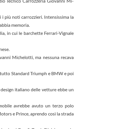
tudio Tecnico Carrozzeria Giovanni Mi­
i più noti carrozzieri. Intensissima la
si abbia memoria.
ia, in cui le barchette Ferrari-Vignale
inese.
vanni Michelot­ti, ma nessuna recava
oprattutto Standard Triumph e BMW e poi
 design italiano delle vetture ebbe un
mobile avrebbe avuto un ter­zo polo
Motors e Prince, aprendo così la strada