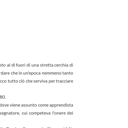
o al di fuori di una stretta cerchia di
ricordare che in un'epoca nemmeno tanto
ecco tutto ciò che serviva per tracciare
80.
na, dove viene assunto come apprendista
segnatore, cui competeva l'one­re dei