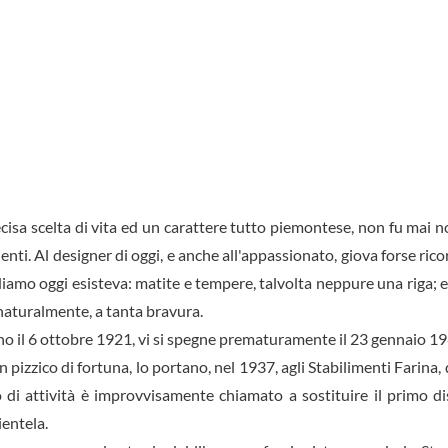
isa scelta di vita ed un carattere tutto piemontese, non fu mai not
clienti. Al designer di oggi, e anche all'appassionato, giova forse 
dia­mo oggi esisteva: matite e tem­pere, talvolta neppure una riga; 
 naturalmente, a tan­ta bravura.
no il 6 ottobre 1921, vi si spegne prematuramente il 23 gennaio 19
n pizzico di fortuna, lo portano, nel 1937, agli Stabilimenti Fari
di attività è improvvisamente chiamato a sostituire il primo di
ientela.