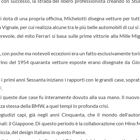
, con successo, la strada del li­bero professionista creando lo S
 dota di una propria officina, Michelotti disegna vetture per tutti 
Vignale, per cui rea­lizza alcune tra le più belle auto­mobili di cui 
vole, del mito Ferrari si ba­sa sulle prime vittorie alla Mille Migl
ia, con poche ma notevoli ec­cezioni era un fatto esclusiva­mente tor
orino del 1954 quaranta vetture esposte erano disegnate da Gio
 e i primi anni Sessanta inizia­no i rapporti con le grandi case, s
.
di queste due case fu inte­ramente dovuto alla sua mano. Il nuovo
za stessa della BMW, a quei tempi in profonda crisi.
iudizi capì, già negli anni Cinquanta, che il mondo dell'auto
onali: il Giappone. Di que­sto periodo è la collaborazione con Hino 
ccia, del design italiano in questo Paese.